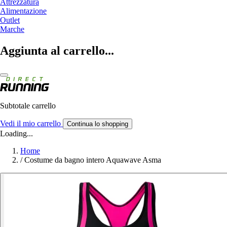
Attrezzatura
Alimentazione
Outlet
Marche
Aggiunta al carrello...
Subtotale carrello
Vedi il mio carrello
Continua lo shopping
Loading...
Home
/
Costume da bagno intero Aquawave Asma