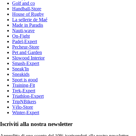
Golf and co
Handball-Store
House of Rugby
La sellerie de Maé
Made in Paradis
Nauti-wave
On-Fight
Padel-Expert
Pecheur-Store
Pet and Garden
Slowood Interior
Smash-Expert
Sneak'In
Sneakids
Sport is good
Training-Fit
Trek-Expert
Triathlon-Expert
TripNBikers
Vélo-Store
Winter-Expert
Iscriviti alla nostra newsletter
Approfitta di uno sconto del 10% iscrivendoti alla nostra newsletter