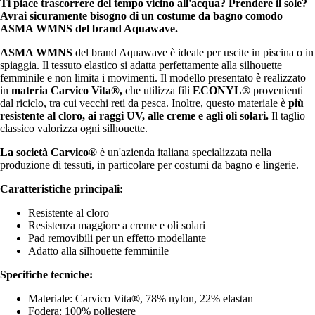
Ti piace trascorrere del tempo vicino all'acqua? Prendere il sole?
Avrai sicuramente bisogno di un costume da bagno comodo
ASMA WMNS del brand Aquawave.
ASMA WMNS
del brand Aquawave è ideale per uscite in piscina o in
spiaggia. Il tessuto elastico si adatta perfettamente alla silhouette
femminile e non limita i movimenti. Il modello presentato è realizzato
in
materia Carvico Vita®,
che utilizza fili
ECONYL®
provenienti
dal riciclo, tra cui vecchi reti da pesca. Inoltre, questo materiale è
più
resistente al cloro, ai raggi UV, alle creme e agli oli solari.
Il taglio
classico valorizza ogni silhouette.
La società Carvico®
è un'azienda italiana specializzata nella
produzione di tessuti, in particolare per costumi da bagno e lingerie.
Caratteristiche principali:
Resistente al cloro
Resistenza maggiore a creme e oli solari
Pad removibili per un effetto modellante
Adatto alla silhouette femminile
Specifiche tecniche:
Materiale: Carvico Vita®, 78% nylon, 22% elastan
Fodera: 100% poliestere