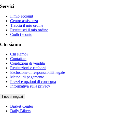
Servizi
Il mio account
Centro assistenza
Traccia il mio ordine
Restituisci il mio ordine
Codici sconto
Chi siamo
Chi siamo?
Contattaci
Condizioni di vendita
Restituzioni e rimborsi
Esclusione di responsabilità legale
Metodi di pagamento
Prezzi e opzioni di consegna
Informativa sulla privacy
I nostri negozi
Basket-Center
Daily Bikers