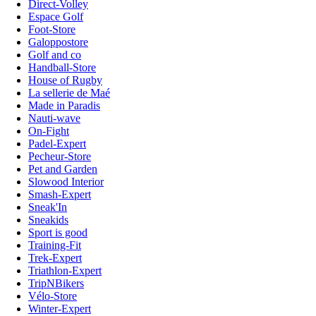
Direct-Volley
Espace Golf
Foot-Store
Galoppostore
Golf and co
Handball-Store
House of Rugby
La sellerie de Maé
Made in Paradis
Nauti-wave
On-Fight
Padel-Expert
Pecheur-Store
Pet and Garden
Slowood Interior
Smash-Expert
Sneak'In
Sneakids
Sport is good
Training-Fit
Trek-Expert
Triathlon-Expert
TripNBikers
Vélo-Store
Winter-Expert