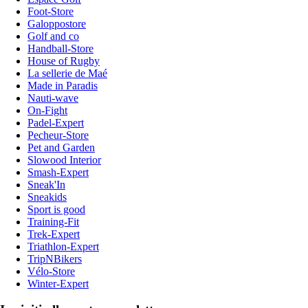
Foot-Store
Galoppostore
Golf and co
Handball-Store
House of Rugby
La sellerie de Maé
Made in Paradis
Nauti-wave
On-Fight
Padel-Expert
Pecheur-Store
Pet and Garden
Slowood Interior
Smash-Expert
Sneak'In
Sneakids
Sport is good
Training-Fit
Trek-Expert
Triathlon-Expert
TripNBikers
Vélo-Store
Winter-Expert