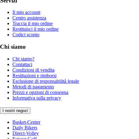
Servizi
Il mio account
Centro assistenza
Traccia il mio ordine
Restituisci il mio ordine
Codici sconto
Chi siamo
Chi siamo?
Contattaci
Condizioni di vendita
Restituzioni e rimborsi
Esclusione di responsabilità legale
Metodi di pagamento
Prezzi e opzioni di consegna
Informativa sulla privacy
I nostri negozi
Basket-Center
Daily Bikers
Direct-Volley
Espace Golf