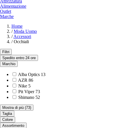
Attrezzatura
Alimentazione
Outlet
Marche
Home
/
Moda Uomo
/
Accessori
/
Occhiali
Filtri
Spedito entro 24 ore
Marchio
Alba Optics
13
AZR
86
Nike
5
Pit Viper
73
Shimano
52
Mostra di più
(73)
Taglia
Colore
Assortimento