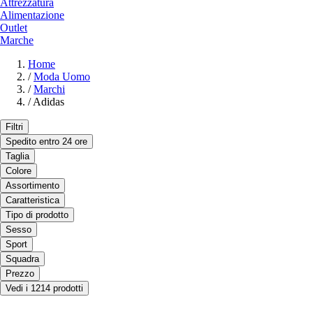
Attrezzatura
Alimentazione
Outlet
Marche
Home
/
Moda Uomo
/
Marchi
/
Adidas
Filtri
Spedito entro 24 ore
Taglia
Colore
Assortimento
Caratteristica
Tipo di prodotto
Sesso
Sport
Squadra
Prezzo
Vedi i 1214 prodotti