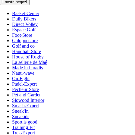
I nostri negozi
Basket-Center
Daily Bikers
Direct-Volley
Espace Golf
Foot-Store
Galoppostore
Golf and co
Handball-Store
House of Rugby
La sellerie de Maé
Made in Paradis
Nauti-wave
On-Fight
Padel-Expert
Pecheur-Store
Pet and Garden
Slowood Interior
Smash-Expert
Sneak'In
Sneakids
Sport is good
Training-Fit
Trek-Expert