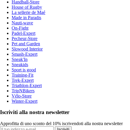
Handball-Store
House of Rugby
La sellerie de Maé
Made in Paradis
Nauti-wave
On-Fight
Padel-Expert
Pecheur-Store
Pet and Garden
Slowood Interior
Smash-Expert
Sneak'In
Sneakids
Sport is good
Training-Fit
Trek-Expert
Triathlon-Expert
TripNBikers
Vélo-Store
Winter-Expert
Iscriviti alla nostra newsletter
Approfitta di uno sconto del 10% iscrivendoti alla nostra newsletter
Iscriviti