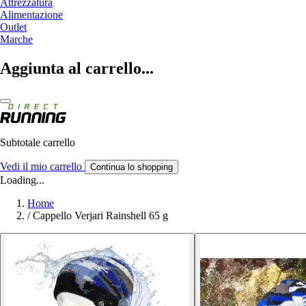
Attrezzatura
Alimentazione
Outlet
Marche
Aggiunta al carrello...
Subtotale carrello
Vedi il mio carrello
Continua lo shopping
Loading...
Home
/
Cappello Verjari Rainshell 65 g