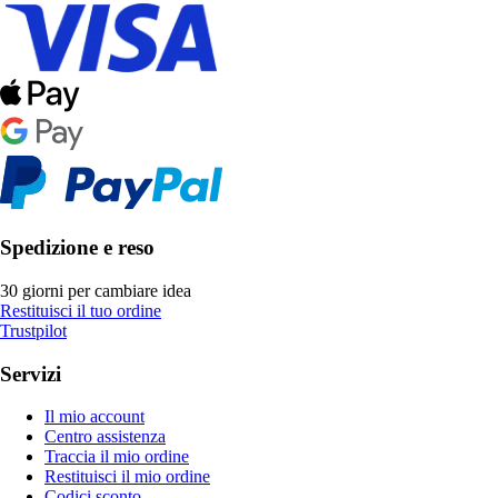
Spedizione e reso
30 giorni per cambiare idea
Restituisci il tuo ordine
Trustpilot
Servizi
Il mio account
Centro assistenza
Traccia il mio ordine
Restituisci il mio ordine
Codici sconto