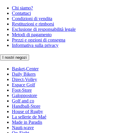
Chi siamo?
Contattaci
Condizioni di vendita
Restituzioni e rimborsi
Esclusione di responsabilità legale
Metodi di pagamento
Prezzi e opzioni di consegna
Informativa sulla privacy
I nostri negozi
Basket-Center
Daily Bikers
Direct-Volley
Espace Golf
Foot-Store
Galoppostore
Golf and co
Handball-Store
House of Rugby
La sellerie de Maé
Made in Paradis
Nauti-wave
On-Fight