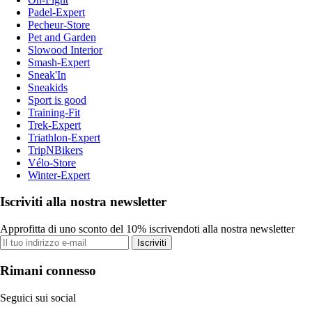
Padel-Expert
Pecheur-Store
Pet and Garden
Slowood Interior
Smash-Expert
Sneak'In
Sneakids
Sport is good
Training-Fit
Trek-Expert
Triathlon-Expert
TripNBikers
Vélo-Store
Winter-Expert
Iscriviti alla nostra newsletter
Approfitta di uno sconto del 10% iscrivendoti alla nostra newsletter
Iscriviti
Rimani connesso
Seguici sui social