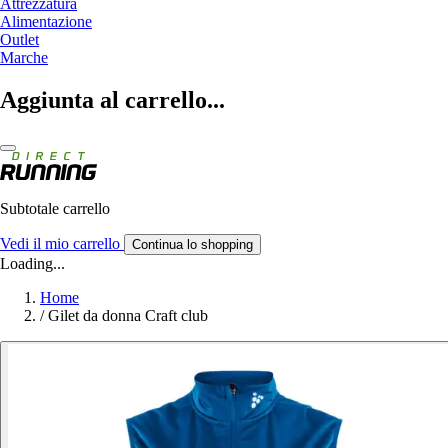
Attrezzatura
Alimentazione
Outlet
Marche
Aggiunta al carrello...
Subtotale carrello
Vedi il mio carrello
Continua lo shopping
Loading...
Home
/
Gilet da donna Craft club