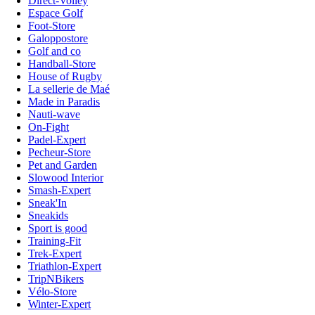
Direct-Volley
Espace Golf
Foot-Store
Galoppostore
Golf and co
Handball-Store
House of Rugby
La sellerie de Maé
Made in Paradis
Nauti-wave
On-Fight
Padel-Expert
Pecheur-Store
Pet and Garden
Slowood Interior
Smash-Expert
Sneak'In
Sneakids
Sport is good
Training-Fit
Trek-Expert
Triathlon-Expert
TripNBikers
Vélo-Store
Winter-Expert