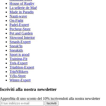
House of Rugby
La sellerie de Maé
Made in Paradis
Nauti-wave
On-Fight
Padel-Expert
Pecheur-Store
Pet and Garden
Slowood Interior
Smash-Expert
Sneak'In
Sneakids
Sport is good
Training-Fit
Trek-Expert
Triathlon-Expert
TripNBikers
Vélo-Store
Winter-Expert
Iscriviti alla nostra newsletter
Approfitta di uno sconto del 10% iscrivendoti alla nostra newsletter
Iscriviti