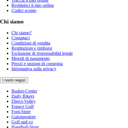
Traccia il mio ordine
Restituisci il mio ordine
Codici sconto
Chi siamo
Chi siamo?
Contattaci
Condizioni di vendita
Restituzioni e rimborsi
Esclusione di responsabilità legale
Metodi di pagamento
Prezzi e opzioni di consegna
Informativa sulla privacy
I nostri negozi
Basket-Center
Daily Bikers
Direct-Volley
Espace Golf
Foot-Store
Galoppostore
Golf and co
Handball-Store