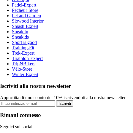
Padel-Expert
Pecheur-Store
Pet and Garden
Slowood Interior
Smash-Expert
Sneak'In
Sneakids
Sport is good
Training-Fit
Trek-Expert
Triathlon-Expert
TripNBikers
Vélo-Store
Winter-Expert
Iscriviti alla nostra newsletter
Approfitta di uno sconto del 10% iscrivendoti alla nostra newsletter
Iscriviti
Rimani connesso
Seguici sui social