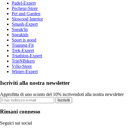
Padel-Expert
Pecheur-Store
Pet and Garden
Slowood Interior
Smash-Expert
Sneak'In
Sneakids
Sport is good
Training-Fit
Trek-Expert
Triathlon-Expert
TripNBikers
Vélo-Store
Winter-Expert
Iscriviti alla nostra newsletter
Approfitta di uno sconto del 10% iscrivendoti alla nostra newsletter
Iscriviti
Rimani connesso
Seguici sui social