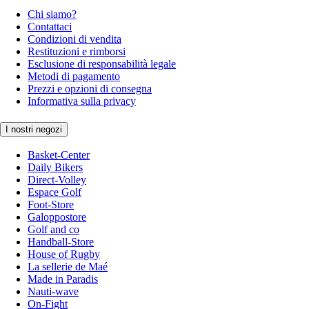
Chi siamo?
Contattaci
Condizioni di vendita
Restituzioni e rimborsi
Esclusione di responsabilità legale
Metodi di pagamento
Prezzi e opzioni di consegna
Informativa sulla privacy
I nostri negozi
Basket-Center
Daily Bikers
Direct-Volley
Espace Golf
Foot-Store
Galoppostore
Golf and co
Handball-Store
House of Rugby
La sellerie de Maé
Made in Paradis
Nauti-wave
On-Fight