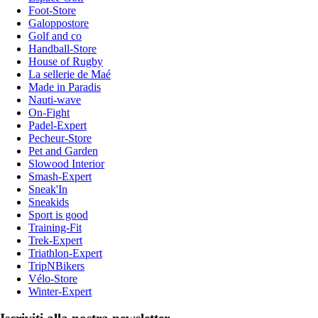
Foot-Store
Galoppostore
Golf and co
Handball-Store
House of Rugby
La sellerie de Maé
Made in Paradis
Nauti-wave
On-Fight
Padel-Expert
Pecheur-Store
Pet and Garden
Slowood Interior
Smash-Expert
Sneak'In
Sneakids
Sport is good
Training-Fit
Trek-Expert
Triathlon-Expert
TripNBikers
Vélo-Store
Winter-Expert