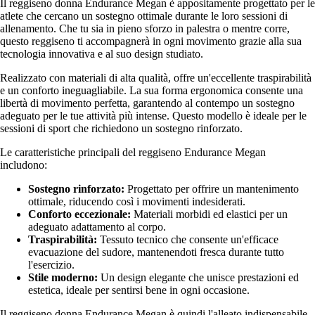
Il reggiseno donna Endurance Megan è appositamente progettato per le
atlete che cercano un sostegno ottimale durante le loro sessioni di
allenamento. Che tu sia in pieno sforzo in palestra o mentre corre,
questo reggiseno ti accompagnerà in ogni movimento grazie alla sua
tecnologia innovativa e al suo design studiato.
Realizzato con materiali di alta qualità, offre un'eccellente traspirabilità
e un conforto ineguagliabile. La sua forma ergonomica consente una
libertà di movimento perfetta, garantendo al contempo un sostegno
adeguato per le tue attività più intense. Questo modello è ideale per le
sessioni di sport che richiedono un sostegno rinforzato.
Le caratteristiche principali del reggiseno Endurance Megan
includono:
Sostegno rinforzato:
Progettato per offrire un mantenimento
ottimale, riducendo così i movimenti indesiderati.
Conforto eccezionale:
Materiali morbidi ed elastici per un
adeguato adattamento al corpo.
Traspirabilità:
Tessuto tecnico che consente un'efficace
evacuazione del sudore, mantenendoti fresca durante tutto
l'esercizio.
Stile moderno:
Un design elegante che unisce prestazioni ed
estetica, ideale per sentirsi bene in ogni occasione.
Il reggiseno donna Endurance Megan è quindi l'alleato indispensabile