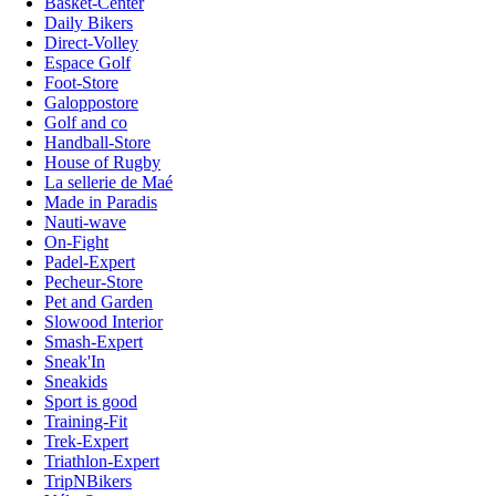
Basket-Center
Daily Bikers
Direct-Volley
Espace Golf
Foot-Store
Galoppostore
Golf and co
Handball-Store
House of Rugby
La sellerie de Maé
Made in Paradis
Nauti-wave
On-Fight
Padel-Expert
Pecheur-Store
Pet and Garden
Slowood Interior
Smash-Expert
Sneak'In
Sneakids
Sport is good
Training-Fit
Trek-Expert
Triathlon-Expert
TripNBikers