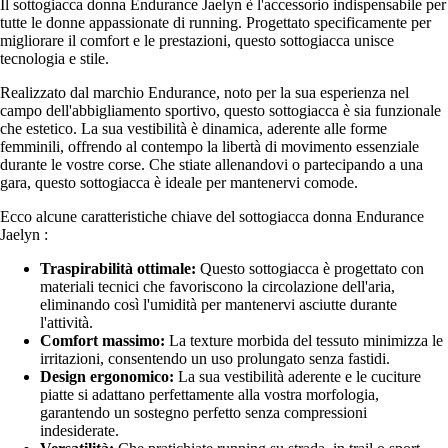
Il sottogiacca donna Endurance Jaelyn è l'accessorio indispensabile per
tutte le donne appassionate di running. Progettato specificamente per
migliorare il comfort e le prestazioni, questo sottogiacca unisce
tecnologia e stile.
Realizzato dal marchio Endurance, noto per la sua esperienza nel
campo dell'abbigliamento sportivo, questo sottogiacca è sia funzionale
che estetico. La sua vestibilità è dinamica, aderente alle forme
femminili, offrendo al contempo la libertà di movimento essenziale
durante le vostre corse. Che stiate allenandovi o partecipando a una
gara, questo sottogiacca è ideale per mantenervi comode.
Ecco alcune caratteristiche chiave del sottogiacca donna Endurance
Jaelyn :
Traspirabilità ottimale:
Questo sottogiacca è progettato con
materiali tecnici che favoriscono la circolazione dell'aria,
eliminando così l'umidità per mantenervi asciutte durante
l'attività.
Comfort massimo:
La texture morbida del tessuto minimizza le
irritazioni, consentendo un uso prolungato senza fastidi.
Design ergonomico:
La sua vestibilità aderente e le cuciture
piatte si adattano perfettamente alla vostra morfologia,
garantendo un sostegno perfetto senza compressioni
indesiderate.