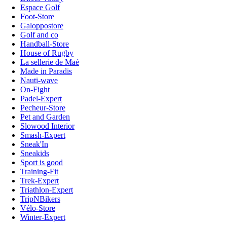
Espace Golf
Foot-Store
Galoppostore
Golf and co
Handball-Store
House of Rugby
La sellerie de Maé
Made in Paradis
Nauti-wave
On-Fight
Padel-Expert
Pecheur-Store
Pet and Garden
Slowood Interior
Smash-Expert
Sneak'In
Sneakids
Sport is good
Training-Fit
Trek-Expert
Triathlon-Expert
TripNBikers
Vélo-Store
Winter-Expert