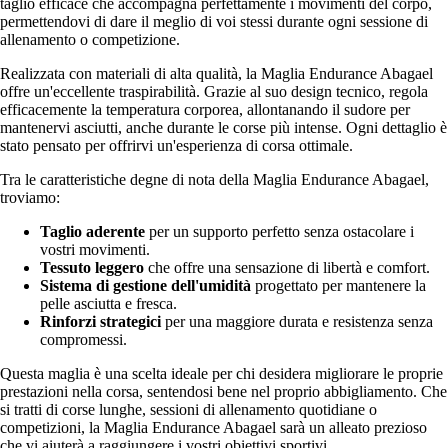
taglio efficace che accompagna perfettamente i movimenti del corpo,
permettendovi di dare il meglio di voi stessi durante ogni sessione di
allenamento o competizione.
Realizzata con materiali di alta qualità, la Maglia Endurance Abagael
offre un'eccellente traspirabilità. Grazie al suo design tecnico, regola
efficacemente la temperatura corporea, allontanando il sudore per
mantenervi asciutti, anche durante le corse più intense. Ogni dettaglio è
stato pensato per offrirvi un'esperienza di corsa ottimale.
Tra le caratteristiche degne di nota della Maglia Endurance Abagael,
troviamo:
Taglio aderente
per un supporto perfetto senza ostacolare i
vostri movimenti.
Tessuto leggero
che offre una sensazione di libertà e comfort.
Sistema di gestione dell'umidità
progettato per mantenere la
pelle asciutta e fresca.
Rinforzi strategici
per una maggiore durata e resistenza senza
compromessi.
Questa maglia è una scelta ideale per chi desidera migliorare le proprie
prestazioni nella corsa, sentendosi bene nel proprio abbigliamento. Che
si tratti di corse lunghe, sessioni di allenamento quotidiane o
competizioni, la Maglia Endurance Abagael sarà un alleato prezioso
che vi aiuterà a raggiungere i vostri obiettivi sportivi.