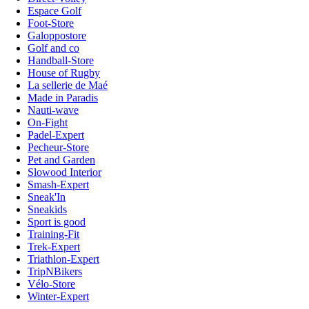
Espace Golf
Foot-Store
Galoppostore
Golf and co
Handball-Store
House of Rugby
La sellerie de Maé
Made in Paradis
Nauti-wave
On-Fight
Padel-Expert
Pecheur-Store
Pet and Garden
Slowood Interior
Smash-Expert
Sneak'In
Sneakids
Sport is good
Training-Fit
Trek-Expert
Triathlon-Expert
TripNBikers
Vélo-Store
Winter-Expert