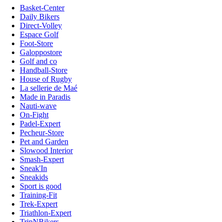
Basket-Center
Daily Bikers
Direct-Volley
Espace Golf
Foot-Store
Galoppostore
Golf and co
Handball-Store
House of Rugby
La sellerie de Maé
Made in Paradis
Nauti-wave
On-Fight
Padel-Expert
Pecheur-Store
Pet and Garden
Slowood Interior
Smash-Expert
Sneak'In
Sneakids
Sport is good
Training-Fit
Trek-Expert
Triathlon-Expert
TripNBikers