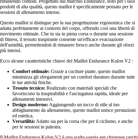
rimanendo comodi. Progettato dal marchio Endurance, noto per i suoi
prodotti di alta qualità, questo maillot è specificamente pensato per le
sessioni di allenamento intense.
Questo maillot si distingue per la sua progettazione ergonomica che si
adatta perfettamente ai contorni del corpo, offrendo così una libertà di
movimento ottimale. Che tu sia in piena corsa o durante una sessione
di fitness, il tessuto traspirante consente un'efficace evacuazione
dell'umidità, permettendoti di rimanere fresco anche durante gli sforzi
più intensi.
Ecco alcune caratteristiche chiave del Maillot Endurance Kulon V2 :
Comfort ottimale:
Grazie a cuciture piatte, questo maillot
minimizza gli sfregamenti per un comfort duraturo durante tutte
le tue attività fisiche.
Tessuto tecnico:
Realizzato con materiali speciali che
favoriscono la traspirabilità e l'asciugatura rapida, ideale per
allenamenti intensivi.
Design moderno:
Aggiungendo un tocco di stile al tuo
abbigliamento da allenamento, questo maillot unisce prestazioni
ed estetica.
Versatilità:
Adatto sia per la corsa che per il ciclismo, e anche
per le sessioni in palestra.
Il Maillot Endurance Kulon V2 è una scelta saggia per chiunque cerchi