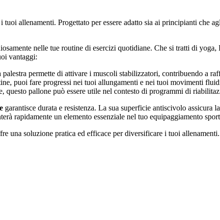
i tuoi allenamenti. Progettato per essere adatto sia ai principianti che agl
amente nelle tue routine di esercizi quotidiane. Che si tratti di yoga, Pil
uoi vantaggi:
 palestra permette di attivare i muscoli stabilizzatori, contribuendo a raff
ine, puoi fare progressi nei tuoi allungamenti e nei tuoi movimenti fluid
one, questo pallone può essere utile nel contesto di programmi di riabilitaz
e
garantisce durata e resistenza. La sua superficie antiscivolo assicura l
nterà rapidamente un elemento essenziale nel tuo equipaggiamento sport
fre una soluzione pratica ed efficace per diversificare i tuoi allenamenti. 