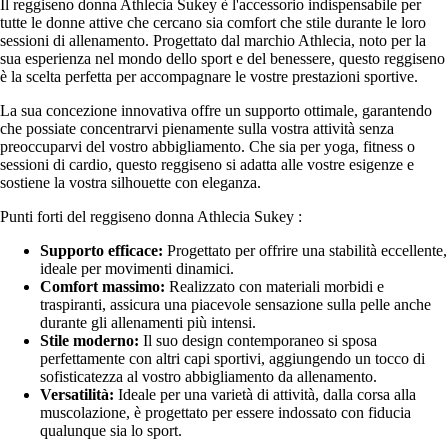
Il reggiseno donna Athlecia Sukey è l'accessorio indispensabile per
tutte le donne attive che cercano sia comfort che stile durante le loro
sessioni di allenamento. Progettato dal marchio Athlecia, noto per la
sua esperienza nel mondo dello sport e del benessere, questo reggiseno
è la scelta perfetta per accompagnare le vostre prestazioni sportive.
La sua concezione innovativa offre un supporto ottimale, garantendo
che possiate concentrarvi pienamente sulla vostra attività senza
preoccuparvi del vostro abbigliamento. Che sia per yoga, fitness o
sessioni di cardio, questo reggiseno si adatta alle vostre esigenze e
sostiene la vostra silhouette con eleganza.
Punti forti del reggiseno donna Athlecia Sukey :
Supporto efficace:
Progettato per offrire una stabilità eccellente,
ideale per movimenti dinamici.
Comfort massimo:
Realizzato con materiali morbidi e
traspiranti, assicura una piacevole sensazione sulla pelle anche
durante gli allenamenti più intensi.
Stile moderno:
Il suo design contemporaneo si sposa
perfettamente con altri capi sportivi, aggiungendo un tocco di
sofisticatezza al vostro abbigliamento da allenamento.
Versatilità:
Ideale per una varietà di attività, dalla corsa alla
muscolazione, è progettato per essere indossato con fiducia
qualunque sia lo sport.