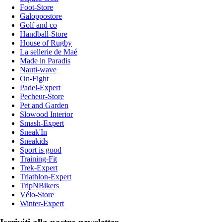
Foot-Store
Galoppostore
Golf and co
Handball-Store
House of Rugby
La sellerie de Maé
Made in Paradis
Nauti-wave
On-Fight
Padel-Expert
Pecheur-Store
Pet and Garden
Slowood Interior
Smash-Expert
Sneak'In
Sneakids
Sport is good
Training-Fit
Trek-Expert
Triathlon-Expert
TripNBikers
Vélo-Store
Winter-Expert