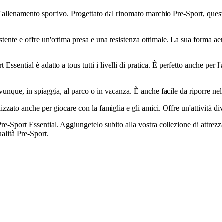
 l'allenamento sportivo. Progettato dal rinomato marchio Pre-Sport, quest
istente e offre un'ottima presa e una resistenza ottimale. La sua forma aer
t Essential è adatto a tous tutti i livelli di pratica. È perfetto anche per
unque, in spiaggia, al parco o in vacanza. È anche facile da riporre nell
zato anche per giocare con la famiglia e gli amici. Offre un'attività dive
e-Sport Essential. Aggiungetelo subito alla vostra collezione di attrezz
alità Pre-Sport.