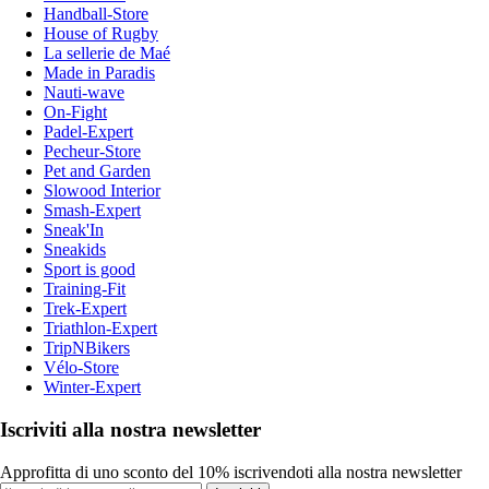
Handball-Store
House of Rugby
La sellerie de Maé
Made in Paradis
Nauti-wave
On-Fight
Padel-Expert
Pecheur-Store
Pet and Garden
Slowood Interior
Smash-Expert
Sneak'In
Sneakids
Sport is good
Training-Fit
Trek-Expert
Triathlon-Expert
TripNBikers
Vélo-Store
Winter-Expert
Iscriviti alla nostra newsletter
Approfitta di uno sconto del 10% iscrivendoti alla nostra newsletter