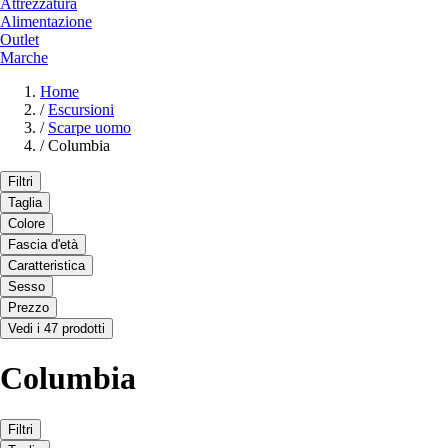
Attrezzatura
Alimentazione
Outlet
Marche
Home
/
Escursioni
/
Scarpe uomo
/
Columbia
Filtri
Taglia
Colore
Fascia d'età
Caratteristica
Sesso
Prezzo
Vedi i 47 prodotti
Columbia
Filtri