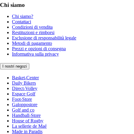
Chi siamo
Chi siamo?
Contattaci
Condizioni di vendita
Restituzioni e rimborsi
Esclusione di responsabilità legale
Metodi di pagamento
Prezzi e opzioni di consegna
Informativa sulla privacy
I nostri negozi
Basket-Center
Daily Bikers
Direct-Volley
Espace Golf
Foot-Store
Galoppostore
Golf and co
Handball-Store
House of Rugby
La sellerie de Maé
Made in Paradis