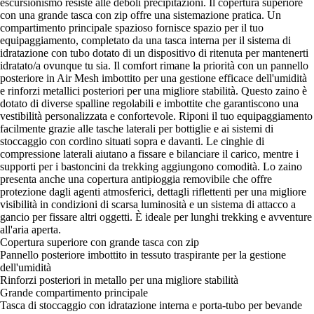
escursionismo resiste alle deboli precipitazioni. Il copertura superiore
con una grande tasca con zip offre una sistemazione pratica. Un
compartimento principale spazioso fornisce spazio per il tuo
equipaggiamento, completato da una tasca interna per il sistema di
idratazione con tubo dotato di un dispositivo di ritenuta per mantenerti
idratato/a ovunque tu sia. Il comfort rimane la priorità con un pannello
posteriore in Air Mesh imbottito per una gestione efficace dell'umidità
e rinforzi metallici posteriori per una migliore stabilità. Questo zaino è
dotato di diverse spalline regolabili e imbottite che garantiscono una
vestibilità personalizzata e confortevole. Riponi il tuo equipaggiamento
facilmente grazie alle tasche laterali per bottiglie e ai sistemi di
stoccaggio con cordino situati sopra e davanti. Le cinghie di
compressione laterali aiutano a fissare e bilanciare il carico, mentre i
supporti per i bastoncini da trekking aggiungono comodità. Lo zaino
presenta anche una copertura antipioggia removibile che offre
protezione dagli agenti atmosferici, dettagli riflettenti per una migliore
visibilità in condizioni di scarsa luminosità e un sistema di attacco a
gancio per fissare altri oggetti. È ideale per lunghi trekking e avventure
all'aria aperta.
Copertura superiore con grande tasca con zip
Pannello posteriore imbottito in tessuto traspirante per la gestione
dell'umidità
Rinforzi posteriori in metallo per una migliore stabilità
Grande compartimento principale
Tasca di stoccaggio con idratazione interna e porta-tubo per bevande