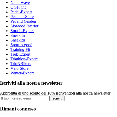
Nauti-wave
On-Fight
Padel-Expert
Pecheur-Store
Pet and Garden
Slowood Interior
Smash-Expert
Sneak'In
Sneakids
Sport is good
Training-Fit
Trek-Expert
Triathlon-Expert
TripNBikers
Vélo-Store
Winter-Expert
Iscriviti alla nostra newsletter
Approfitta di uno sconto del 10% iscrivendoti alla nostra newsletter
Iscriviti
Rimani connesso