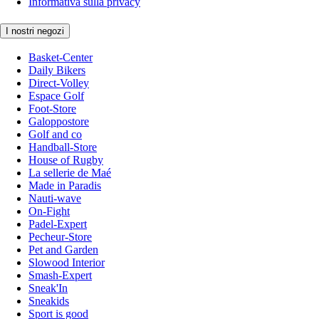
Informativa sulla privacy
I nostri negozi
Basket-Center
Daily Bikers
Direct-Volley
Espace Golf
Foot-Store
Galoppostore
Golf and co
Handball-Store
House of Rugby
La sellerie de Maé
Made in Paradis
Nauti-wave
On-Fight
Padel-Expert
Pecheur-Store
Pet and Garden
Slowood Interior
Smash-Expert
Sneak'In
Sneakids
Sport is good