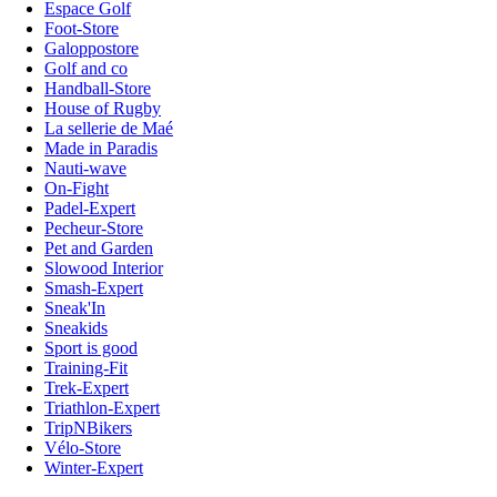
Espace Golf
Foot-Store
Galoppostore
Golf and co
Handball-Store
House of Rugby
La sellerie de Maé
Made in Paradis
Nauti-wave
On-Fight
Padel-Expert
Pecheur-Store
Pet and Garden
Slowood Interior
Smash-Expert
Sneak'In
Sneakids
Sport is good
Training-Fit
Trek-Expert
Triathlon-Expert
TripNBikers
Vélo-Store
Winter-Expert