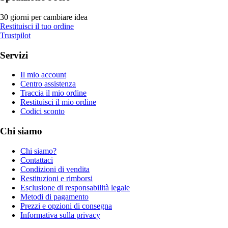
30 giorni per cambiare idea
Restituisci il tuo ordine
Trustpilot
Servizi
Il mio account
Centro assistenza
Traccia il mio ordine
Restituisci il mio ordine
Codici sconto
Chi siamo
Chi siamo?
Contattaci
Condizioni di vendita
Restituzioni e rimborsi
Esclusione di responsabilità legale
Metodi di pagamento
Prezzi e opzioni di consegna
Informativa sulla privacy