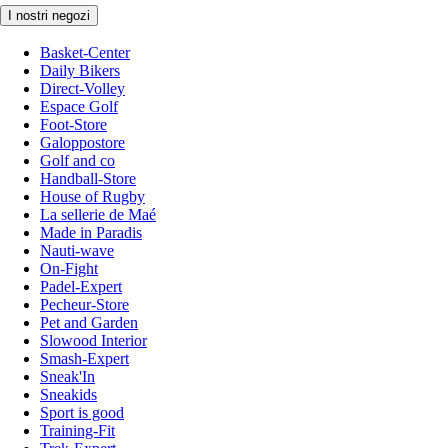
I nostri negozi
Basket-Center
Daily Bikers
Direct-Volley
Espace Golf
Foot-Store
Galoppostore
Golf and co
Handball-Store
House of Rugby
La sellerie de Maé
Made in Paradis
Nauti-wave
On-Fight
Padel-Expert
Pecheur-Store
Pet and Garden
Slowood Interior
Smash-Expert
Sneak'In
Sneakids
Sport is good
Training-Fit