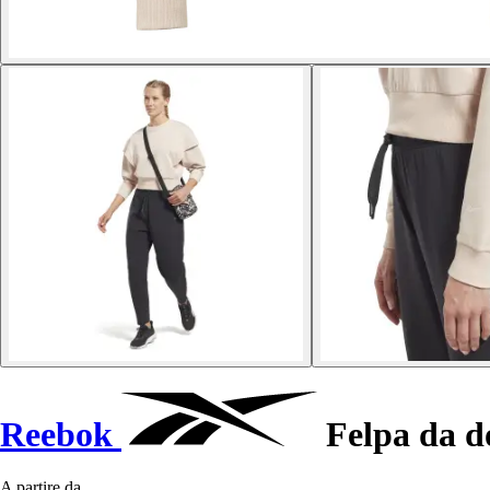
Reebok
Felpa da 
A partire da