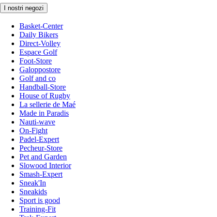
I nostri negozi
Basket-Center
Daily Bikers
Direct-Volley
Espace Golf
Foot-Store
Galoppostore
Golf and co
Handball-Store
House of Rugby
La sellerie de Maé
Made in Paradis
Nauti-wave
On-Fight
Padel-Expert
Pecheur-Store
Pet and Garden
Slowood Interior
Smash-Expert
Sneak'In
Sneakids
Sport is good
Training-Fit