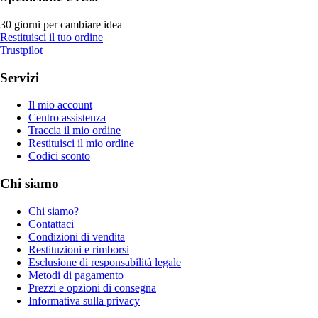
30 giorni per cambiare idea
Restituisci il tuo ordine
Trustpilot
Servizi
Il mio account
Centro assistenza
Traccia il mio ordine
Restituisci il mio ordine
Codici sconto
Chi siamo
Chi siamo?
Contattaci
Condizioni di vendita
Restituzioni e rimborsi
Esclusione di responsabilità legale
Metodi di pagamento
Prezzi e opzioni di consegna
Informativa sulla privacy