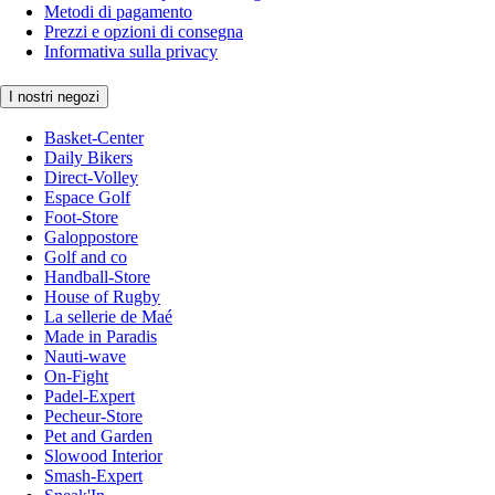
Metodi di pagamento
Prezzi e opzioni di consegna
Informativa sulla privacy
I nostri negozi
Basket-Center
Daily Bikers
Direct-Volley
Espace Golf
Foot-Store
Galoppostore
Golf and co
Handball-Store
House of Rugby
La sellerie de Maé
Made in Paradis
Nauti-wave
On-Fight
Padel-Expert
Pecheur-Store
Pet and Garden
Slowood Interior
Smash-Expert