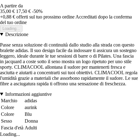
A partire da
35,00 €
17,50 €
-50%
+0,88 €
offerti sul tuo prossimo ordine
Accreditati dopo la conferma
del tuo ordine
Loading...
Descrizione
Passe senza soluzione di continuità dallo studio alla strada con questo
bralette adidas. Il suo design facile da indossare ti assicura un sostegno
leggero, ideale durante le tue sessioni di barre o di Pilates. Una fascia
in jacquard a coste sotto il seno mostra un logo ripetuto per uno stile
sporty. CLIMACOOL allontana il sudore per mantenerti fresca e
asciutta e aiutarti a concentrarti sui tuoi obiettivi. CLIMACOOL regola
l'umidità grazie a materiali che assorbono rapidamente il sudore. Le sue
fibre a asciugatura rapida ti offrono una sensazione di freschezza.
Informazioni aggiuntive
Marchio
adidas
Colore
aurink
Colore
Blu
Sesso
Donna
Fascia d'età
Adulti
Loading...