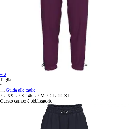
+-2
Taglia
*
Guida alle taglie
XS
S
24h
M
L
XL
Questo campo è obbligatorio