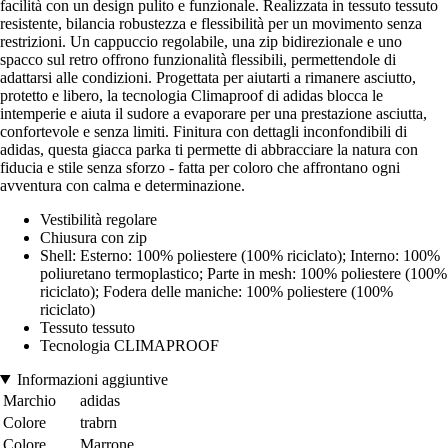
facilità con un design pulito e funzionale. Realizzata in tessuto tessuto
resistente, bilancia robustezza e flessibilità per un movimento senza
restrizioni. Un cappuccio regolabile, una zip bidirezionale e uno
spacco sul retro offrono funzionalità flessibili, permettendole di
adattarsi alle condizioni. Progettata per aiutarti a rimanere asciutto,
protetto e libero, la tecnologia Climaproof di adidas blocca le
intemperie e aiuta il sudore a evaporare per una prestazione asciutta,
confortevole e senza limiti. Finitura con dettagli inconfondibili di
adidas, questa giacca parka ti permette di abbracciare la natura con
fiducia e stile senza sforzo - fatta per coloro che affrontano ogni
avventura con calma e determinazione.
Vestibilità regolare
Chiusura con zip
Shell: Esterno: 100% poliestere (100% riciclato); Interno: 100%
poliuretano termoplastico; Parte in mesh: 100% poliestere (100%
riciclato); Fodera delle maniche: 100% poliestere (100%
riciclato)
Tessuto tessuto
Tecnologia CLIMAPROOF
Informazioni aggiuntive
Marchio
adidas
Colore
trabrn
Colore
Marrone