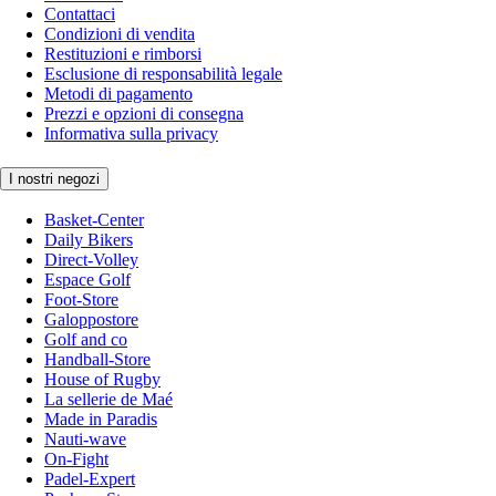
Contattaci
Condizioni di vendita
Restituzioni e rimborsi
Esclusione di responsabilità legale
Metodi di pagamento
Prezzi e opzioni di consegna
Informativa sulla privacy
I nostri negozi
Basket-Center
Daily Bikers
Direct-Volley
Espace Golf
Foot-Store
Galoppostore
Golf and co
Handball-Store
House of Rugby
La sellerie de Maé
Made in Paradis
Nauti-wave
On-Fight
Padel-Expert