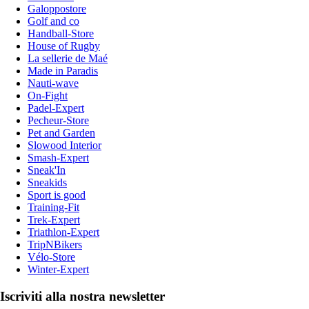
Galoppostore
Golf and co
Handball-Store
House of Rugby
La sellerie de Maé
Made in Paradis
Nauti-wave
On-Fight
Padel-Expert
Pecheur-Store
Pet and Garden
Slowood Interior
Smash-Expert
Sneak'In
Sneakids
Sport is good
Training-Fit
Trek-Expert
Triathlon-Expert
TripNBikers
Vélo-Store
Winter-Expert
Iscriviti alla nostra newsletter