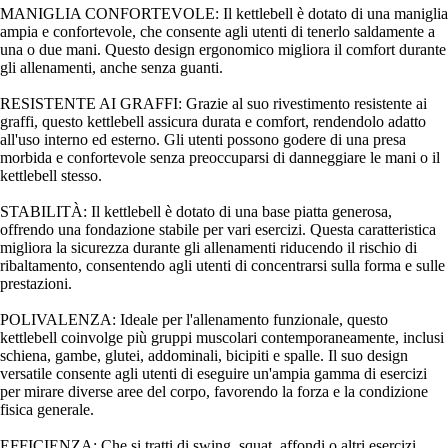
MANIGLIA CONFORTEVOLE: Il kettlebell è dotato di una maniglia
ampia e confortevole, che consente agli utenti di tenerlo saldamente a
una o due mani. Questo design ergonomico migliora il comfort durante
gli allenamenti, anche senza guanti.
RESISTENTE AI GRAFFI: Grazie al suo rivestimento resistente ai
graffi, questo kettlebell assicura durata e comfort, rendendolo adatto
all'uso interno ed esterno. Gli utenti possono godere di una presa
morbida e confortevole senza preoccuparsi di danneggiare le mani o il
kettlebell stesso.
STABILITÀ: Il kettlebell è dotato di una base piatta generosa,
offrendo una fondazione stabile per vari esercizi. Questa caratteristica
migliora la sicurezza durante gli allenamenti riducendo il rischio di
ribaltamento, consentendo agli utenti di concentrarsi sulla forma e sulle
prestazioni.
POLIVALENZA: Ideale per l'allenamento funzionale, questo
kettlebell coinvolge più gruppi muscolari contemporaneamente, inclusi
schiena, gambe, glutei, addominali, bicipiti e spalle. Il suo design
versatile consente agli utenti di eseguire un'ampia gamma di esercizi
per mirare diverse aree del corpo, favorendo la forza e la condizione
fisica generale.
EFFICIENZA: Che si tratti di swing, squat, affondi o altri esercizi,