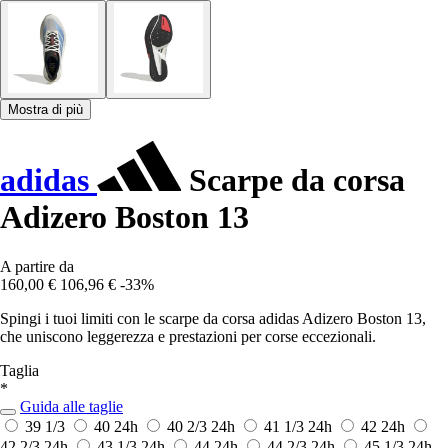
Mostra di più
adidas
Scarpe da corsa
Adizero Boston 13
A partire da
160,00 €
106,96 €
-33%
Spingi i tuoi limiti con le scarpe da corsa adidas Adizero Boston 13,
che uniscono leggerezza e prestazioni per corse eccezionali.
Taglia
*
Guida alle taglie
39 1/3
40
24h
40 2/3
24h
41 1/3
24h
42
24h
42 2/3
24h
43 1/3
24h
44
24h
44 2/3
24h
45 1/3
24h