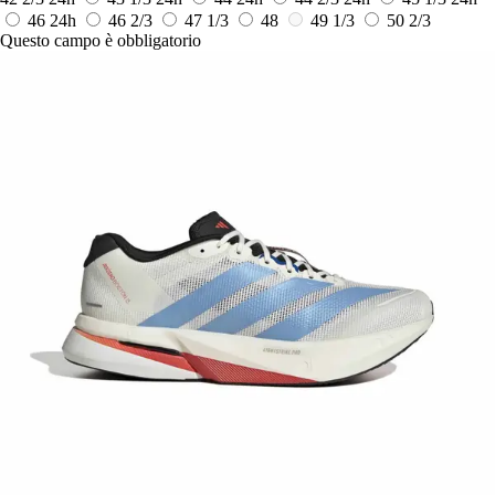
46
24h
46 2/3
47 1/3
48
49 1/3
50 2/3
Questo campo è obbligatorio