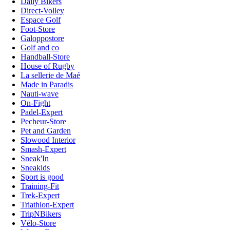
Daily Bikers
Direct-Volley
Espace Golf
Foot-Store
Galoppostore
Golf and co
Handball-Store
House of Rugby
La sellerie de Maé
Made in Paradis
Nauti-wave
On-Fight
Padel-Expert
Pecheur-Store
Pet and Garden
Slowood Interior
Smash-Expert
Sneak'In
Sneakids
Sport is good
Training-Fit
Trek-Expert
Triathlon-Expert
TripNBikers
Vélo-Store