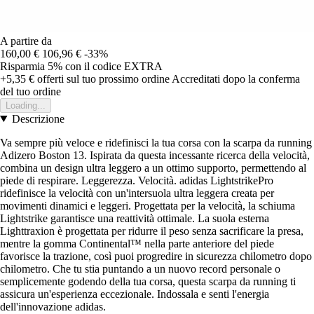
A partire da
160,00 €
106,96 €
-33%
Risparmia 5%
con il codice
EXTRA
+5,35 €
offerti sul tuo prossimo ordine
Accreditati dopo la conferma
del tuo ordine
Loading...
Descrizione
Va sempre più veloce e ridefinisci la tua corsa con la scarpa da running
Adizero Boston 13. Ispirata da questa incessante ricerca della velocità,
combina un design ultra leggero a un ottimo supporto, permettendo al
piede di respirare. Leggerezza. Velocità. adidas LightstrikePro
ridefinisce la velocità con un'intersuola ultra leggera creata per
movimenti dinamici e leggeri. Progettata per la velocità, la schiuma
Lightstrike garantisce una reattività ottimale. La suola esterna
Lighttraxion è progettata per ridurre il peso senza sacrificare la presa,
mentre la gomma Continental™ nella parte anteriore del piede
favorisce la trazione, così puoi progredire in sicurezza chilometro dopo
chilometro. Che tu stia puntando a un nuovo record personale o
semplicemente godendo della tua corsa, questa scarpa da running ti
assicura un'esperienza eccezionale. Indossala e senti l'energia
dell'innovazione adidas.