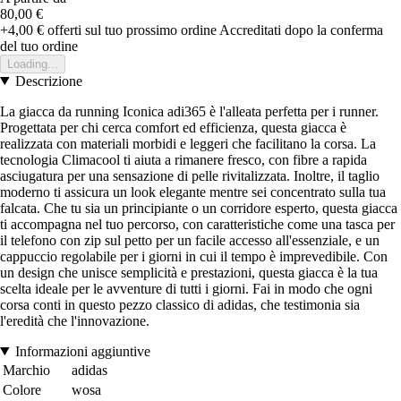
80,00 €
+4,00 €
offerti sul tuo prossimo ordine
Accreditati dopo la conferma
del tuo ordine
Loading...
Descrizione
La giacca da running Iconica adi365 è l'alleata perfetta per i runner.
Progettata per chi cerca comfort ed efficienza, questa giacca è
realizzata con materiali morbidi e leggeri che facilitano la corsa. La
tecnologia Climacool ti aiuta a rimanere fresco, con fibre a rapida
asciugatura per una sensazione di pelle rivitalizzata. Inoltre, il taglio
moderno ti assicura un look elegante mentre sei concentrato sulla tua
falcata. Che tu sia un principiante o un corridore esperto, questa giacca
ti accompagna nel tuo percorso, con caratteristiche come una tasca per
il telefono con zip sul petto per un facile accesso all'essenziale, e un
cappuccio regolabile per i giorni in cui il tempo è imprevedibile. Con
un design che unisce semplicità e prestazioni, questa giacca è la tua
scelta ideale per le avventure di tutti i giorni. Fai in modo che ogni
corsa conti in questo pezzo classico di adidas, che testimonia sia
l'eredità che l'innovazione.
Informazioni aggiuntive
Marchio
adidas
Colore
wosa