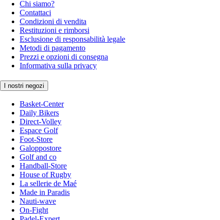
Chi siamo?
Contattaci
Condizioni di vendita
Restituzioni e rimborsi
Esclusione di responsabilità legale
Metodi di pagamento
Prezzi e opzioni di consegna
Informativa sulla privacy
I nostri negozi
Basket-Center
Daily Bikers
Direct-Volley
Espace Golf
Foot-Store
Galoppostore
Golf and co
Handball-Store
House of Rugby
La sellerie de Maé
Made in Paradis
Nauti-wave
On-Fight
Padel-Expert