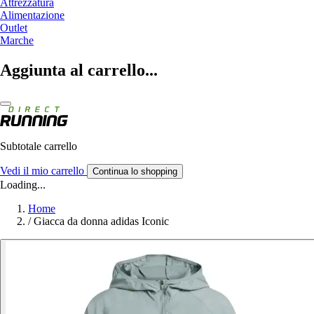
Attrezzatura
Alimentazione
Outlet
Marche
Aggiunta al carrello...
Subtotale carrello
Vedi il mio carrello
Continua lo shopping
Loading...
Home
/
Giacca da donna adidas Iconic