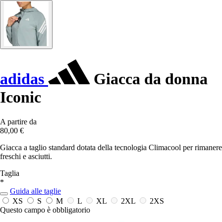
adidas
Giacca da donna
Iconic
A partire da
80,00 €
Giacca a taglio standard dotata della tecnologia Climacool per rimanere
freschi e asciutti.
Taglia
*
Guida alle taglie
XS
S
M
L
XL
2XL
2XS
Questo campo è obbligatorio