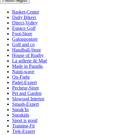
I nostri negozi
Basket-Center
Daily Bikers
Direct-Volley
Espace Golf
Foot-Store
Galoppostore
Golf and co
Handball-Store
House of Rugby
La sellerie de Maé
Made in Paradis
Nauti-wave
On-Fight
Padel-Expert
Pecheur-Store
Pet and Garden
Slowood Interior
Smash-Expert
Sneak'In
Sneakids
Sport is good
Training-Fit
Trek-Expert