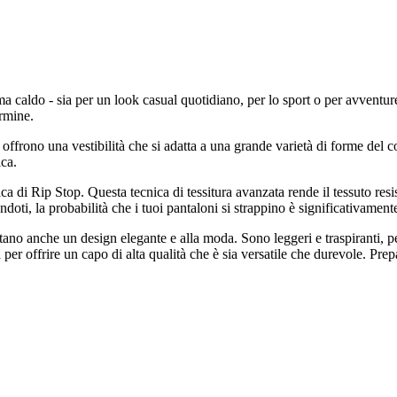
 caldo - sia per un look casual quotidiano, per lo sport o per avventure 
ermine.
ffrono una vestibilità che si adatta a una grande varietà di forme del c
ica.
di Rip Stop. Questa tecnica di tessitura avanzata rende il tessuto resist
i, la probabilità che i tuoi pantaloni si strappino è significativamente
tano anche un design elegante e alla moda. Sono leggeri e traspiranti, 
per offrire un capo di alta qualità che è sia versatile che durevole. P