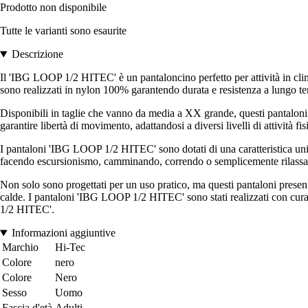
Prodotto non disponibile
Tutte le varianti sono esaurite
Descrizione
Il 'IBG LOOP 1/2 HITEC' è un pantaloncino perfetto per attività in clima
sono realizzati in nylon 100% garantendo durata e resistenza a lungo t
Disponibili in taglie che vanno da media a XX grande, questi pantaloni o
garantire libertà di movimento, adattandosi a diversi livelli di attività fis
I pantaloni 'IBG LOOP 1/2 HITEC' sono dotati di una caratteristica unica 
facendo escursionismo, camminando, correndo o semplicemente rilassandot
Non solo sono progettati per un uso pratico, ma questi pantaloni presen
calde. I pantaloni 'IBG LOOP 1/2 HITEC' sono stati realizzati con cura 
1/2 HITEC'.
Informazioni aggiuntive
Marchio
Hi-Tec
Colore
nero
Colore
Nero
Sesso
Uomo
Fascia d'età
Adulti