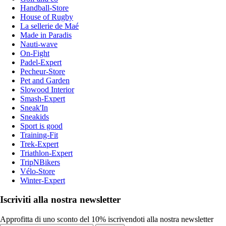
Handball-Store
House of Rugby
La sellerie de Maé
Made in Paradis
Nauti-wave
On-Fight
Padel-Expert
Pecheur-Store
Pet and Garden
Slowood Interior
Smash-Expert
Sneak'In
Sneakids
Sport is good
Training-Fit
Trek-Expert
Triathlon-Expert
TripNBikers
Vélo-Store
Winter-Expert
Iscriviti alla nostra newsletter
Approfitta di uno sconto del 10% iscrivendoti alla nostra newsletter