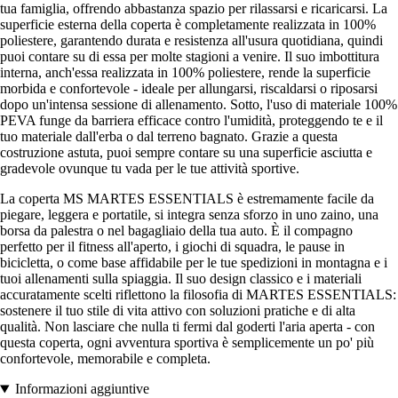
tua famiglia, offrendo abbastanza spazio per rilassarsi e ricaricarsi. La
superficie esterna della coperta è completamente realizzata in 100%
poliestere, garantendo durata e resistenza all'usura quotidiana, quindi
puoi contare su di essa per molte stagioni a venire. Il suo imbottitura
interna, anch'essa realizzata in 100% poliestere, rende la superficie
morbida e confortevole - ideale per allungarsi, riscaldarsi o riposarsi
dopo un'intensa sessione di allenamento. Sotto, l'uso di materiale 100%
PEVA funge da barriera efficace contro l'umidità, proteggendo te e il
tuo materiale dall'erba o dal terreno bagnato. Grazie a questa
costruzione astuta, puoi sempre contare su una superficie asciutta e
gradevole ovunque tu vada per le tue attività sportive.
La coperta MS MARTES ESSENTIALS è estremamente facile da
piegare, leggera e portatile, si integra senza sforzo in uno zaino, una
borsa da palestra o nel bagagliaio della tua auto. È il compagno
perfetto per il fitness all'aperto, i giochi di squadra, le pause in
bicicletta, o come base affidabile per le tue spedizioni in montagna e i
tuoi allenamenti sulla spiaggia. Il suo design classico e i materiali
accuratamente scelti riflettono la filosofia di MARTES ESSENTIALS:
sostenere il tuo stile di vita attivo con soluzioni pratiche e di alta
qualità. Non lasciare che nulla ti fermi dal goderti l'aria aperta - con
questa coperta, ogni avventura sportiva è semplicemente un po' più
confortevole, memorabile e completa.
Informazioni aggiuntive