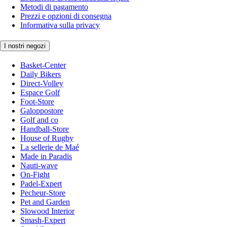
Metodi di pagamento
Prezzi e opzioni di consegna
Informativa sulla privacy
I nostri negozi
Basket-Center
Daily Bikers
Direct-Volley
Espace Golf
Foot-Store
Galoppostore
Golf and co
Handball-Store
House of Rugby
La sellerie de Maé
Made in Paradis
Nauti-wave
On-Fight
Padel-Expert
Pecheur-Store
Pet and Garden
Slowood Interior
Smash-Expert