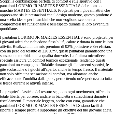
Scopri la combinazione perfetta di comfort e stile sportivo con i
pantaloni LORIMO JR MARTES ESSENTIALS del rinomato
marchio MARTES ESSENTIALS. Progettati per i giovani attivi che
apprezzano sia le prestazioni che il design moderno, questo prodotto è
una scelta ideale per i bambini che non vogliono scendere a
compromessi tra funzionalità e bell'aspetto durante le loro avventure
quotidiane.
I pantaloni LORIMO JR MARTES ESSENTIALS sono progettati per
i giovani atleti che richiedono flessibilità, calore e durata in tutte le loro
attività. Realizzati in un mix premium di 92% poliestere e 8% elastan,
con un peso del tessuto di 220 g/m², questi pantaloni garantiscono una
sensazione morbida e una qualità durevole. La finitura microfleece
speciale assicura un comfort termico eccezionale, rendendo questi
pantaloni un compagno affidabile durante gli allenamenti sportivi, le
gite scolastiche o i giochi all'aperto, anche in tempo fresco. Il materiale
non solo offre una sensazione di comfort, ma allontana anche
efficacemente l'umidità dalla pelle, permettendo un'esperienza asciutta
e fresca durante le attività intense.
Le proprietà elastiche del tessuto seguono ogni movimento, offrendo
totale libertà per correre, andare in bicicletta o stiracchiarsi durante i
riscaldamenti. Il materiale leggero, scelto con cura, garantisce che i
pantaloni LORIMO JR MARTES ESSENTIALS siano facili da
riporre e sempre pronti a supportare gli obiettivi del tuo giovane atleta,