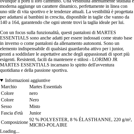
ovunque li porti il loro cammino. Una vestibilità attentamente studiata e
moderna aggiunge un carattere dinamico, perfettamente in linea con
uno stile di vita sportivo e le tendenze attuali. La vestibilità è progettata
per adattarsi ai bambini in crescita, disponibile in taglie che vanno da
140 a 164, garantendo che ogni utente trovi la taglia ideale per lui.
Con un focus sulla funzionalità, questi pantaloni di MARTES
ESSENTIALS sono anche adatti per essere indossati come strato base
in inverno o come pantaloni da allenamento autonomi. Sono un
elemento indispensabile di qualsiasi guardaroba attivo per i junior,
pronti a soddisfare le aspettative anche degli appassionati di sport più
esigenti. Resistenti, facili da mantenere e stilosi - LORIMO JR
MARTES ESSENTIALS incarnano lo spirito dell'avventura
quotidiana e della passione sportiva.
Informazioni aggiuntive
Marchio
Martes Essentials
Colore
nero
Colore
Nero
Sesso
Misto
Fascia d'età
Junior
92 % POLYESTER, 8 % ÉLASTHANNE, 220 g/m²,
Composizione
MICRO-POLAIRE
Loading...