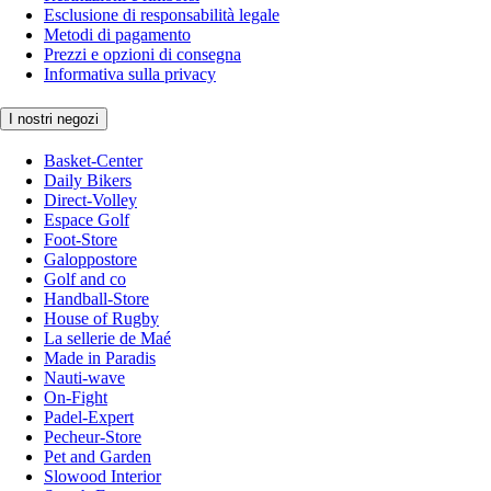
Esclusione di responsabilità legale
Metodi di pagamento
Prezzi e opzioni di consegna
Informativa sulla privacy
I nostri negozi
Basket-Center
Daily Bikers
Direct-Volley
Espace Golf
Foot-Store
Galoppostore
Golf and co
Handball-Store
House of Rugby
La sellerie de Maé
Made in Paradis
Nauti-wave
On-Fight
Padel-Expert
Pecheur-Store
Pet and Garden
Slowood Interior