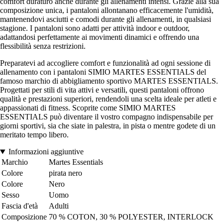
comfort duraturo anche durante gli allenamenti intensi. Grazie alla sua
composizione unica, i pantaloni allontanano efficacemente l'umidità,
mantenendovi asciutti e comodi durante gli allenamenti, in qualsiasi
stagione. I pantaloni sono adatti per attività indoor e outdoor,
adattandosi perfettamente ai movimenti dinamici e offrendo una
flessibilità senza restrizioni.
Preparatevi ad accogliere comfort e funzionalità ad ogni sessione di
allenamento con i pantaloni SIMIO MARTES ESSENTIALS del
famoso marchio di abbigliamento sportivo MARTES ESSENTIALS.
Progettati per stili di vita attivi e versatili, questi pantaloni offrono
qualità e prestazioni superiori, rendendoli una scelta ideale per atleti e
appassionati di fitness. Scoprite come SIMIO MARTES
ESSENTIALS può diventare il vostro compagno indispensabile per
giorni sportivi, sia che siate in palestra, in pista o mentre godete di un
meritato tempo libero.
Informazioni aggiuntive
Marchio
Martes Essentials
Colore
pirata nero
Colore
Nero
Sesso
Uomo
Fascia d'età
Adulti
Composizione
70 % COTON, 30 % POLYESTER, INTERLOCK