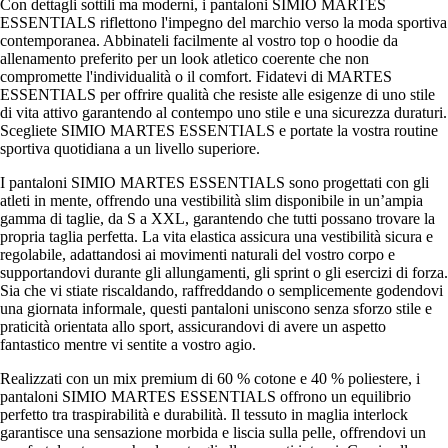
Con dettagli sottili ma moderni, i pantaloni SIMIO MARTES
ESSENTIALS riflettono l'impegno del marchio verso la moda sportiva
contemporanea. Abbinateli facilmente al vostro top o hoodie da
allenamento preferito per un look atletico coerente che non
compromette l'individualità o il comfort. Fidatevi di MARTES
ESSENTIALS per offrire qualità che resiste alle esigenze di uno stile
di vita attivo garantendo al contempo uno stile e una sicurezza duraturi.
Scegliete SIMIO MARTES ESSENTIALS e portate la vostra routine
sportiva quotidiana a un livello superiore.
I pantaloni SIMIO MARTES ESSENTIALS sono progettati con gli
atleti in mente, offrendo una vestibilità slim disponibile in un’ampia
gamma di taglie, da S a XXL, garantendo che tutti possano trovare la
propria taglia perfetta. La vita elastica assicura una vestibilità sicura e
regolabile, adattandosi ai movimenti naturali del vostro corpo e
supportandovi durante gli allungamenti, gli sprint o gli esercizi di forza.
Sia che vi stiate riscaldando, raffreddando o semplicemente godendovi
una giornata informale, questi pantaloni uniscono senza sforzo stile e
praticità orientata allo sport, assicurandovi di avere un aspetto
fantastico mentre vi sentite a vostro agio.
Realizzati con un mix premium di 60 % cotone e 40 % poliestere, i
pantaloni SIMIO MARTES ESSENTIALS offrono un equilibrio
perfetto tra traspirabilità e durabilità. Il tessuto in maglia interlock
garantisce una sensazione morbida e liscia sulla pelle, offrendovi un