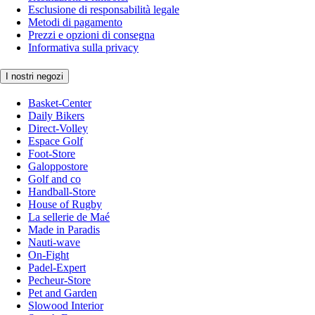
Esclusione di responsabilità legale
Metodi di pagamento
Prezzi e opzioni di consegna
Informativa sulla privacy
I nostri negozi
Basket-Center
Daily Bikers
Direct-Volley
Espace Golf
Foot-Store
Galoppostore
Golf and co
Handball-Store
House of Rugby
La sellerie de Maé
Made in Paradis
Nauti-wave
On-Fight
Padel-Expert
Pecheur-Store
Pet and Garden
Slowood Interior