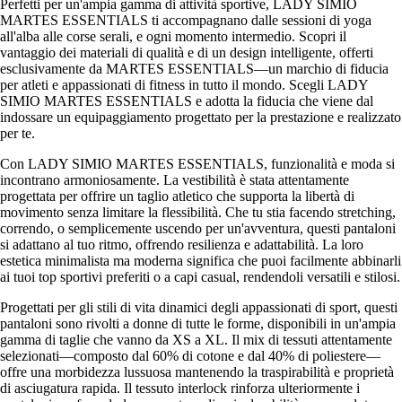
Perfetti per un'ampia gamma di attività sportive, LADY SIMIO
MARTES ESSENTIALS ti accompagnano dalle sessioni di yoga
all'alba alle corse serali, e ogni momento intermedio. Scopri il
vantaggio dei materiali di qualità e di un design intelligente, offerti
esclusivamente da MARTES ESSENTIALS—un marchio di fiducia
per atleti e appassionati di fitness in tutto il mondo. Scegli LADY
SIMIO MARTES ESSENTIALS e adotta la fiducia che viene dal
indossare un equipaggiamento progettato per la prestazione e realizzato
per te.
Con LADY SIMIO MARTES ESSENTIALS, funzionalità e moda si
incontrano armoniosamente. La vestibilità è stata attentamente
progettata per offrire un taglio atletico che supporta la libertà di
movimento senza limitare la flessibilità. Che tu stia facendo stretching,
correndo, o semplicemente uscendo per un'avventura, questi pantaloni
si adattano al tuo ritmo, offrendo resilienza e adattabilità. La loro
estetica minimalista ma moderna significa che puoi facilmente abbinarli
ai tuoi top sportivi preferiti o a capi casual, rendendoli versatili e stilosi.
Progettati per gli stili di vita dinamici degli appassionati di sport, questi
pantaloni sono rivolti a donne di tutte le forme, disponibili in un'ampia
gamma di taglie che vanno da XS a XL. Il mix di tessuti attentamente
selezionati—composto dal 60% di cotone e dal 40% di poliestere—
offre una morbidezza lussuosa mantenendo la traspirabilità e proprietà
di asciugatura rapida. Il tessuto interlock rinforza ulteriormente i