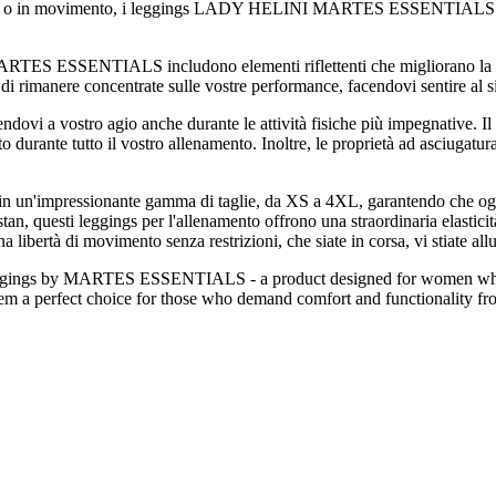
al parco o in movimento, i leggings LADY HELINI MARTES ESSENTIALS d
ES ESSENTIALS includono elementi riflettenti che migliorano la vostra
e di rimanere concentrate sulle vostre performance, facendovi sentire al
endovi a vostro agio anche durante le attività fisiche più impegnative. Il
o durante tutto il vostro allenamento. Inoltre, le proprietà ad asciugatur
ressionante gamma di taglie, da XS a 4XL, garantendo che ogni atlet
astan, questi leggings per l'allenamento offrono una straordinaria elastici
 libertà di movimento senza restrizioni, che siate in corsa, vi stiate all
gs by MARTES ESSENTIALS - a product designed for women who val
them a perfect choice for those who demand comfort and functionality fr