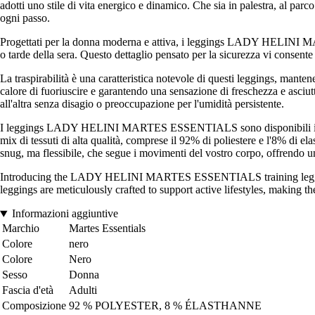
adotti uno stile di vita energico e dinamico. Che sia in palestra, 
ogni passo.
Progettati per la donna moderna e attiva, i leggings LADY HELINI MART
o tarde della sera. Questo dettaglio pensato per la sicurezza vi consent
La traspirabilità è una caratteristica notevole di questi leggings, manten
calore di fuoriuscire e garantendo una sensazione di freschezza e asciutt
all'altra senza disagio o preoccupazione per l'umidità persistente.
I leggings LADY HELINI MARTES ESSENTIALS sono disponibili in un'imp
mix di tessuti di alta qualità, comprese il 92% di poliestere e l'8% di el
snug, ma flessibile, che segue i movimenti del vostro corpo, offrendo una
Introducing the LADY HELINI MARTES ESSENTIALS training leggin
leggings are meticulously crafted to support active lifestyles, making 
Informazioni aggiuntive
Marchio
Martes Essentials
Colore
nero
Colore
Nero
Sesso
Donna
Fascia d'età
Adulti
Composizione
92 % POLYESTER, 8 % ÉLASTHANNE