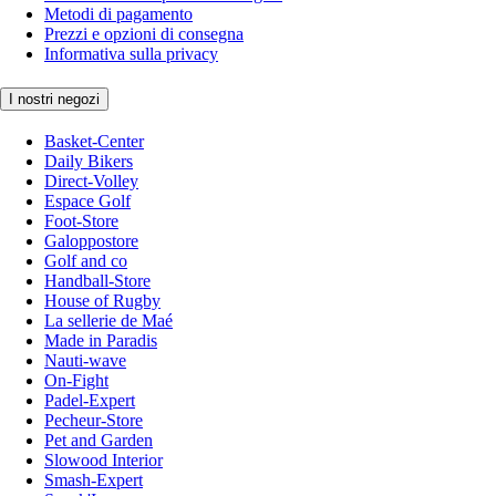
Metodi di pagamento
Prezzi e opzioni di consegna
Informativa sulla privacy
I nostri negozi
Basket-Center
Daily Bikers
Direct-Volley
Espace Golf
Foot-Store
Galoppostore
Golf and co
Handball-Store
House of Rugby
La sellerie de Maé
Made in Paradis
Nauti-wave
On-Fight
Padel-Expert
Pecheur-Store
Pet and Garden
Slowood Interior
Smash-Expert