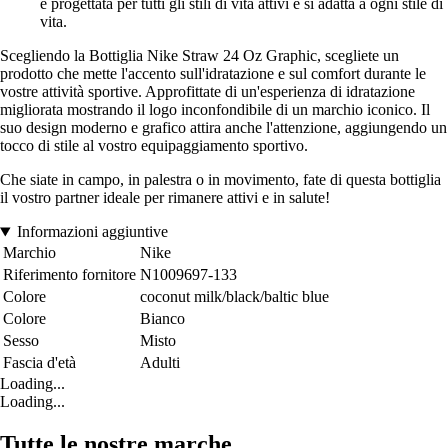
è progettata per tutti gli stili di vita attivi e si adatta a ogni stile di
vita.
Scegliendo la Bottiglia Nike Straw 24 Oz Graphic, scegliete un
prodotto che mette l'accento sull'idratazione e sul comfort durante le
vostre attività sportive. Approfittate di un'esperienza di idratazione
migliorata mostrando il logo inconfondibile di un marchio iconico. Il
suo design moderno e grafico attira anche l'attenzione, aggiungendo un
tocco di stile al vostro equipaggiamento sportivo.
Che siate in campo, in palestra o in movimento, fate di questa bottiglia
il vostro partner ideale per rimanere attivi e in salute!
Informazioni aggiuntive
Marchio
Nike
Riferimento fornitore
N1009697-133
Colore
coconut milk/black/baltic blue
Colore
Bianco
Sesso
Misto
Fascia d'età
Adulti
Loading...
Loading...
Tutte le nostre marche