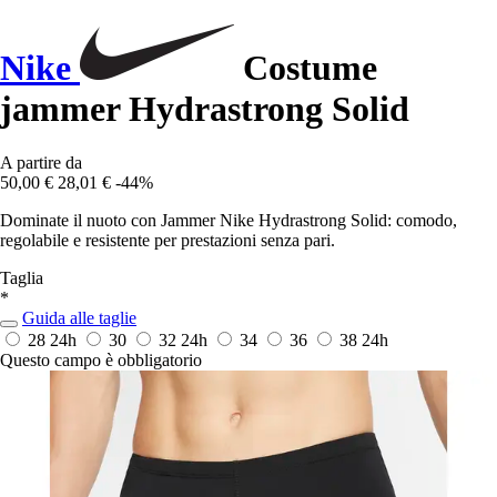
Nike
Costume
jammer Hydrastrong Solid
A partire da
50,00 €
28,01 €
-44%
Dominate il nuoto con Jammer Nike Hydrastrong Solid: comodo,
regolabile e resistente per prestazioni senza pari.
Taglia
*
Guida alle taglie
28
24h
30
32
24h
34
36
38
24h
Questo campo è obbligatorio