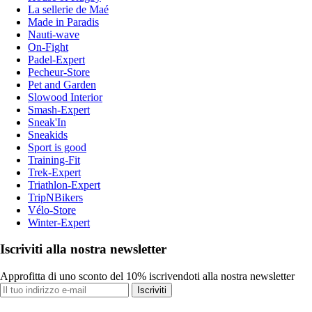
La sellerie de Maé
Made in Paradis
Nauti-wave
On-Fight
Padel-Expert
Pecheur-Store
Pet and Garden
Slowood Interior
Smash-Expert
Sneak'In
Sneakids
Sport is good
Training-Fit
Trek-Expert
Triathlon-Expert
TripNBikers
Vélo-Store
Winter-Expert
Iscriviti alla nostra newsletter
Approfitta di uno sconto del 10% iscrivendoti alla nostra newsletter
Iscriviti