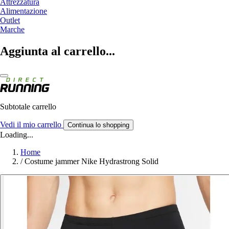
Attrezzatura
Alimentazione
Outlet
Marche
Aggiunta al carrello...
Subtotale carrello
Vedi il mio carrello
Continua lo shopping
Loading...
Home
/
Costume jammer Nike Hydrastrong Solid