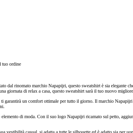
l tuo ordine
to dal rinomato marchio Napapijri, questo sweatshirt è sia elegante che fu
una giornata di relax a casa, questo sweatshirt sarà il tuo nuovo miglior
 e ti garantirà un comfort ottimale per tutto il giorno. Il marchio Napapij
ni.
o elemento di moda. Con il suo logo Napapijri ricamato sul petto, aggiung
a vestibilità casual, si adatta a tutte le silhouette ed è adatto sia per u