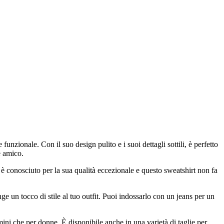
nzionale. Con il suo design pulito e i suoi dettagli sottili, è perfetto
e amico.
ri è conosciuto per la sua qualità eccezionale e questo sweatshirt non fa
e un tocco di stile al tuo outfit. Puoi indossarlo con un jeans per un
omini che per donne. È disponibile anche in una varietà di taglie per