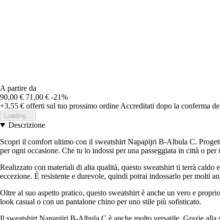
A partire da
90,00 €
71,00 €
-21%
+3,55 €
offerti sul tuo prossimo ordine
Accreditati dopo la conferma de
Loading...
Descrizione
Scopri il comfort ultimo con il sweatshirt Napapijri B-Albula C. Progetta
per ogni occasione. Che tu lo indossi per una passeggiata in città o per 
Realizzato con materiali di alta qualità, questo sweatshirt ti terrà caldo
eccezione. È resistente e durevole, quindi potrai indossarlo per molti an
Oltre al suo aspetto pratico, questo sweatshirt è anche un vero e propri
look casual o con un pantalone chino per uno stile più sofisticato.
Il sweatshirt Napapijri B-Albula C è anche molto versatile. Grazie alla su