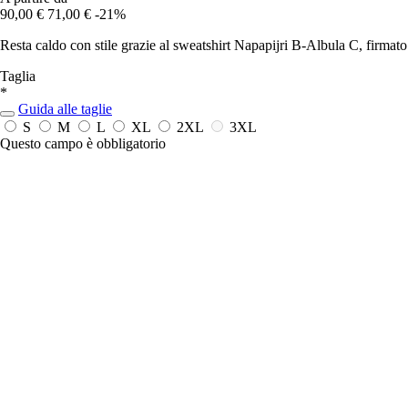
90,00 €
71,00 €
-21%
Resta caldo con stile grazie al sweatshirt Napapijri B-Albula C, firma
Taglia
*
Guida alle taglie
S
M
L
XL
2XL
3XL
Questo campo è obbligatorio