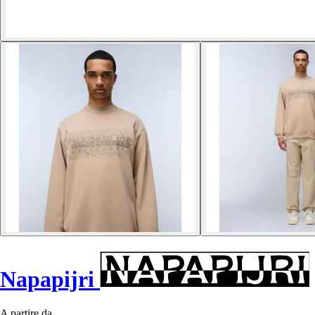
Napapijri
A partire da