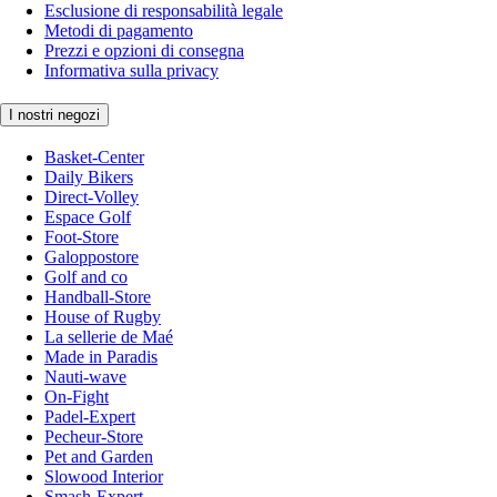
Esclusione di responsabilità legale
Metodi di pagamento
Prezzi e opzioni di consegna
Informativa sulla privacy
I nostri negozi
Basket-Center
Daily Bikers
Direct-Volley
Espace Golf
Foot-Store
Galoppostore
Golf and co
Handball-Store
House of Rugby
La sellerie de Maé
Made in Paradis
Nauti-wave
On-Fight
Padel-Expert
Pecheur-Store
Pet and Garden
Slowood Interior
Smash-Expert