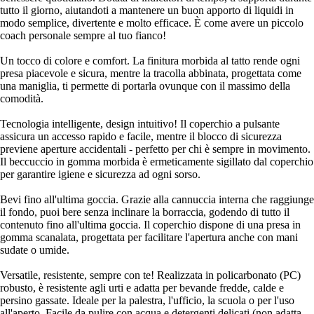
tutto il giorno, aiutandoti a mantenere un buon apporto di liquidi in
modo semplice, divertente e molto efficace. È come avere un piccolo
coach personale sempre al tuo fianco!
Un tocco di colore e comfort. La finitura morbida al tatto rende ogni
presa piacevole e sicura, mentre la tracolla abbinata, progettata come
una maniglia, ti permette di portarla ovunque con il massimo della
comodità.
Tecnologia intelligente, design intuitivo! Il coperchio a pulsante
assicura un accesso rapido e facile, mentre il blocco di sicurezza
previene aperture accidentali - perfetto per chi è sempre in movimento.
Il beccuccio in gomma morbida è ermeticamente sigillato dal coperchio
per garantire igiene e sicurezza ad ogni sorso.
Bevi fino all'ultima goccia. Grazie alla cannuccia interna che raggiunge
il fondo, puoi bere senza inclinare la borraccia, godendo di tutto il
contenuto fino all'ultima goccia. Il coperchio dispone di una presa in
gomma scanalata, progettata per facilitare l'apertura anche con mani
sudate o umide.
Versatile, resistente, sempre con te! Realizzata in policarbonato (PC)
robusto, è resistente agli urti e adatta per bevande fredde, calde e
persino gassate. Ideale per la palestra, l'ufficio, la scuola o per l'uso
all'aperto. Facile da pulire con acqua e detergenti delicati (non adatta