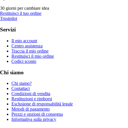
30 giorni per cambiare idea
Restituisci il tuo ordine
Trustpilot
Servizi
Il mio account
Centro assistenza
Traccia il mio ordine
Restituisci il mio ordine
Codici sconto
Chi siamo
Chi siamo?
Contattaci
Condizioni di vendita
Restituzioni e rimborsi
Esclusione di responsabilità legale
Metodi di pagamento
Prezzi e opzioni di consegna
Informativa sulla privacy