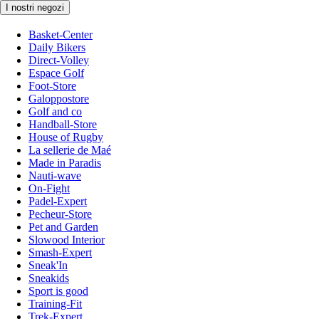
I nostri negozi
Basket-Center
Daily Bikers
Direct-Volley
Espace Golf
Foot-Store
Galoppostore
Golf and co
Handball-Store
House of Rugby
La sellerie de Maé
Made in Paradis
Nauti-wave
On-Fight
Padel-Expert
Pecheur-Store
Pet and Garden
Slowood Interior
Smash-Expert
Sneak'In
Sneakids
Sport is good
Training-Fit
Trek-Expert