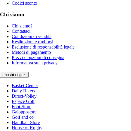
Codici sconto
Chi siamo
Chi siamo?
Contattaci
Condizioni di vendita
Restituzioni e rimborsi
Esclusione di responsabilità legale
Metodi di pagamento
Prezzi e opzioni di consegna
Informativa sulla privacy
I nostri negozi
Basket-Center
Daily Bikers
Direct-Volley
Espace Golf
Foot-Store
Galoppostore
Golf and co
Handball-Store
House of Rugby