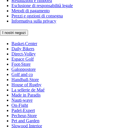
Restituzioni e rimborsi
Esclusione di responsabilità legale
Metodi di pagamento
Prezzi e opzioni di consegna
Informativa sulla privacy
I nostri negozi
Basket-Center
Daily Bikers
Direct-Volley
Espace Golf
Foot-Store
Galoppostore
Golf and co
Handball-Store
House of Rugby
La sellerie de Maé
Made in Paradis
Nauti-wave
On-Fight
Padel-Expert
Pecheur-Store
Pet and Garden
Slowood Interior